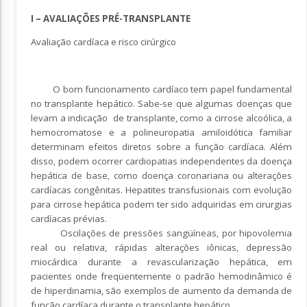
I – AVALIAÇÕES PRÉ-TRANSPLANTE
Avaliação cardíaca e risco cirúrgico
O bom funcionamento cardíaco tem papel fundamental
no transplante hepático. Sabe-se que algumas doenças que
levam a indicação de transplante, como a cirrose alcoólica, a
hemocromatose e a polineuropatia amiloidótica familiar
determinam efeitos diretos sobre a função cardíaca. Além
disso, podem ocorrer cardiopatias independentes da doença
hepática de base, como doença coronariana ou alterações
cardíacas congênitas. Hepatites transfusionais com evolução
para cirrose hepática podem ter sido adquiridas em cirurgias
cardíacas prévias.
Oscilações de pressões sangüíneas, por hipovolemia
real ou relativa, rápidas alterações iônicas, depressão
miocárdica durante a revascularização hepática, em
pacientes onde freqüentemente o padrão hemodinâmico é
de hiperdinamia, são exemplos de aumento da demanda de
função cardíaca durante o transplante hepático.