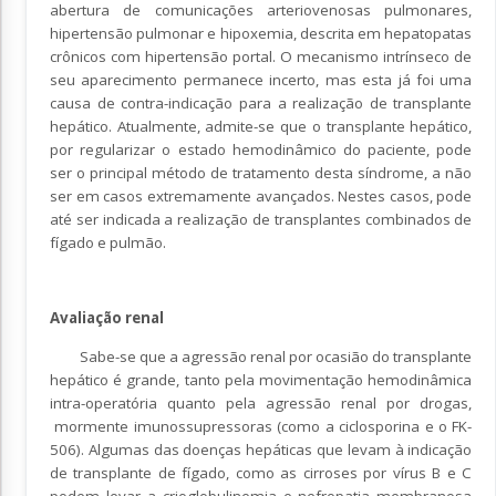
abertura de comunicações arteriovenosas pulmonares,
hipertensão pulmonar e hipoxemia, descrita em hepatopatas
crônicos com hipertensão portal. O mecanismo intrínseco de
seu aparecimento permanece incerto, mas esta já foi uma
causa de contra-indicação para a realização de transplante
hepático. Atualmente, admite-se que o transplante hepático,
por regularizar o estado hemodinâmico do paciente, pode
ser o principal método de tratamento desta síndrome, a não
ser em casos extremamente avançados. Nestes casos, pode
até ser indicada a realização de transplantes combinados de
fígado e pulmão.
Avaliação renal
Sabe-se que a agressão renal por ocasião do transplante
hepático é grande, tanto pela movimentação hemodinâmica
intra-operatória quanto pela agressão renal por drogas,
mormente imunossupressoras (como a ciclosporina e o FK-
506). Algumas das doenças hepáticas que levam à indicação
de transplante de fígado, como as cirroses por vírus B e C
podem levar a crioglobulinemia e nefropatia membranosa